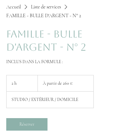
Accueil
Liste de services
FAMILLE - BULLE D'ARGENT - N° 2
FAMILLE - BULLE
D'ARGENT - N° 2
INCLUS DANS LA FORMULE :
À
partir
2 h
2
À partir de 260 €
de
260
h
euros
STUDIO / EXTÉRIEUR / DOMICILE
Réserver