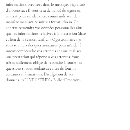
informations précisées dans le message. Signature
d'un contrat : Il vous sera demandé de signer un
contrat pour valider votre commande soit de
manière manuscrite soit via fotostudio.io. Ce
contrat reprendra vos données personnelles ainsi
que les informations relatives à la prestation (date
et lieu de la séance, tarif, ...). Questionnaire : Je
vous soumets des questionnaires pour m'aider à
mieux comprendre vos attentes et ainsi réaliser
une prestation qui répond à vos attentes. Vous
n'êtes nullement obligé de répondre à toutes les
questions si vous souhaitez éviter de fournir
certaines informations. Divulgation de vos
données : AF INDUSTRIES - Bulle d'Emotions
(Studio) ne vend pas, ne loue pas et ne partage pas
vos informations avec des tiers. Aucune
information que vous transmettez ne sera
divulguée.
Droit d'Accès et réclamation: En tant que
détenteur des données, vous avez le droit
d'accéder, de mettre à jour, de corriger des
données inexactes ou de demander la suppression