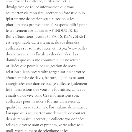
concernant la collecte, l'utilisation et la
divulgation de toute information que vous
soumettez via mon site internet ou fotostudio.io
(plateforme de gestion spécialisée pour les
photographes professionnels).Responsabilité pour
le traitement des données AF INDUSTRIES -
Bulle d'Emotions (Studio) TVA: , SIREN: , SIRET: ,
est responsable du traitement de vos données
collectées sur son site Internet https://www.bulle-
d-emotions.com - Finalités des données : Les
données que vous me communiquez ne seront
utilisées que pour la bonne gestion de notre
relation client-prestataire (organisation de votre
séance, remise de devis, facture, ...). Elles ne sont
enregistrées que dans ce but. Je collecte également
les informations que vous me fournissez dans vos
emails ou de vive voix. Ces informations sont
collectées pour m'aider à fournir un service de
qualité selon vos attentes. Formulaire de contact :
Lorsque vous soumettez une demande de contact
depuis mon site internet, je collecte vos données
telles que votre nom et prénom, votre adresse e-
mail, votre numéro de téléphone et les