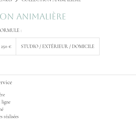
ON ANIMALIÈRE
FORMULE :
 250 €
STUDIO / EXTÉRIEUR / DOMICILE
rvice
ère
 ligne
né
 réalisées