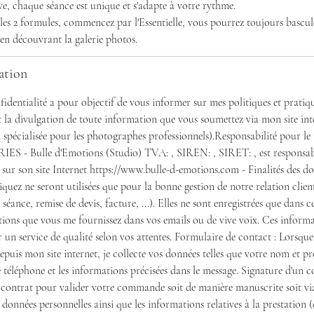
ive, chaque séance est unique et s'adapte à votre rythme.
e les 2 formules, commencez par l'Essentielle, vous pourrez toujours bascul
en découvrant la galerie photos.
ation
fidentialité a pour objectif de vous informer sur mes politiques et pratiq
n et la divulgation de toute information que vous soumettez via mon site in
 spécialisée pour les photographes professionnels).Responsabilité pour le
S - Bulle d'Emotions (Studio) TVA: , SIREN: , SIRET: , est responsab
 sur son site Internet https://www.bulle-d-emotions.com - Finalités des d
ez ne seront utilisées que pour la bonne gestion de notre relation client
séance, remise de devis, facture, ...). Elles ne sont enregistrées que dans ce
ions que vous me fournissez dans vos emails ou de vive voix. Ces informa
 un service de qualité selon vos attentes. Formulaire de contact : Lorsqu
uis mon site internet, je collecte vos données telles que votre nom et pr
téléphone et les informations précisées dans le message. Signature d'un co
contrat pour valider votre commande soit de manière manuscrite soit via
données personnelles ainsi que les informations relatives à la prestation (d