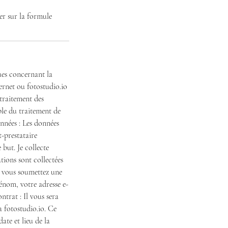
er sur la formule
ues concernant la
ternet ou fotostudio.io
 traitement des
le du traitement de
onnées : Les données
-prestataire
 but. Je collecte
tions sont collectées
e vous soumettez une
énom, votre adresse e-
ntrat : Il vous sera
 fotostudio.io. Ce
ate et lieu de la