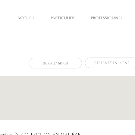
ACCUEIL
PARTICULIER
PROFESSIONNEL
Photographe 
photographe particuliers & pr
Réservez en ligne
06 64 37 60 08
ervices
COLLECTION ANIMALIÈRE