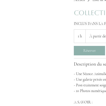
COLLECTI
INCLUS DANS LA 
À
partir
1 h
1
À partir de
de
250
euros
Réserver
Description du se
- Une Séance Animali
- Une galerie privée en
- Post-traitement soig
- 10 Photos numériques
A SAVOIR :