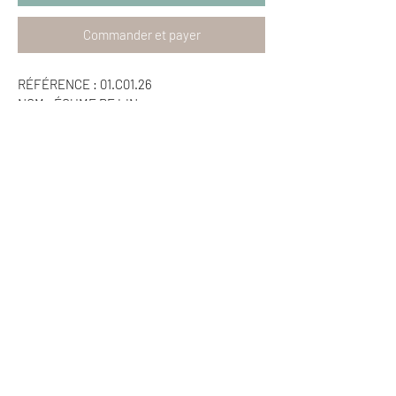
Commander et payer
RÉFÉRENCE : 01.C01.26
NOM : ÉCUME DE LIN
PEINTURE SUR TOILE
24X30 CM
ACCUEIL