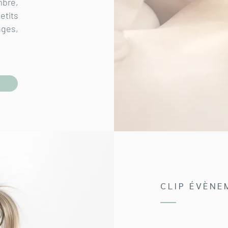
mbre,
etits
nges,
CLIP ÉVÈNE