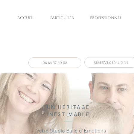
ACCUEIL
PARTICULIER
PROFESSIONNEL
Photographe 
photographe particuliers & pr
Réservez en ligne
06 64 37 60 08
UN HÉ
RITAGE
INESTIMABLE
Votre Studio Bulle d' Émotions