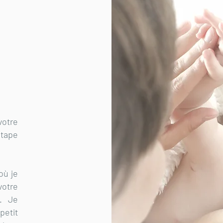
votre
tape
.
où je
otre
n. Je
petit