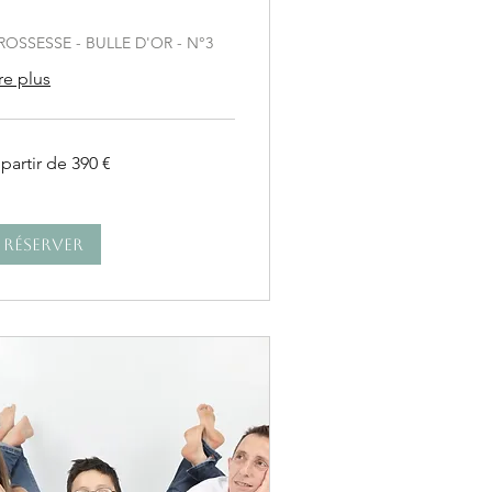
ROSSESSE - BULLE D'OR - N°3
re plus
partir de 390 €
tir
0
ros
Réserver