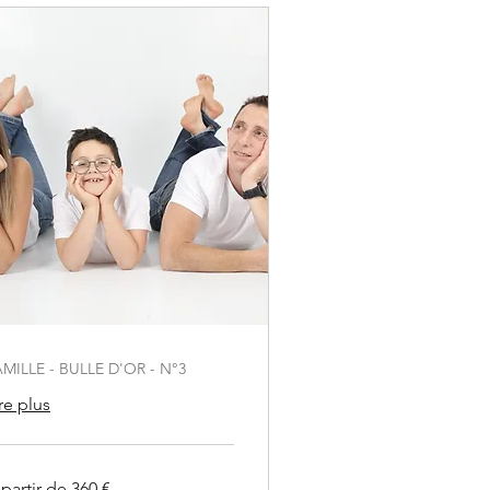
AMILLE - BULLE D'OR - N°3
re plus
partir de 360 €
tir