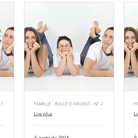
 1
FAMILLE - BULLE D'ARGENT - N° 2
F
Lire plus
Li
À
À
À partir de 260 €
À 
partir
par