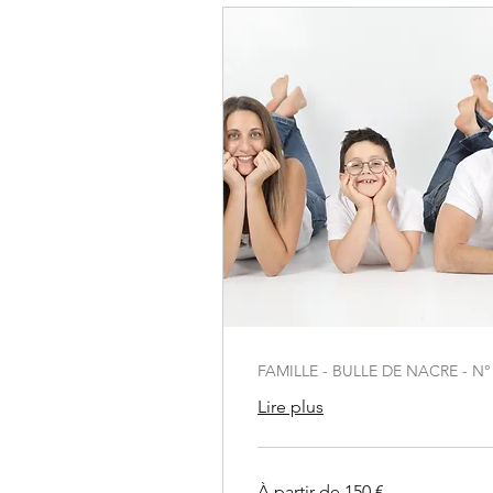
FAMILLE - BULLE DE NACRE - N°
Lire plus
À
À partir de 150 €
partir