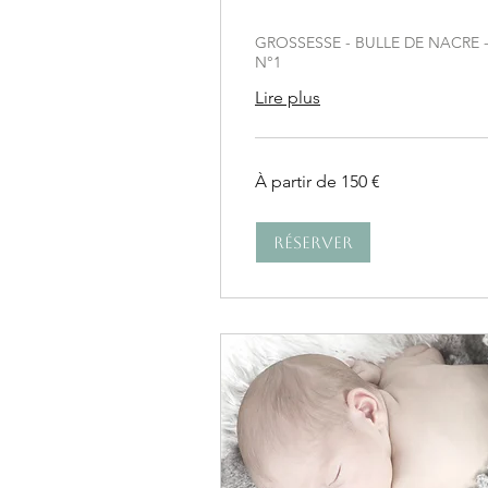
GROSSESSE - BULLE DE NACRE 
N°1
Lire plus
À
À partir de 150 €
partir
de
150
euros
Réserver